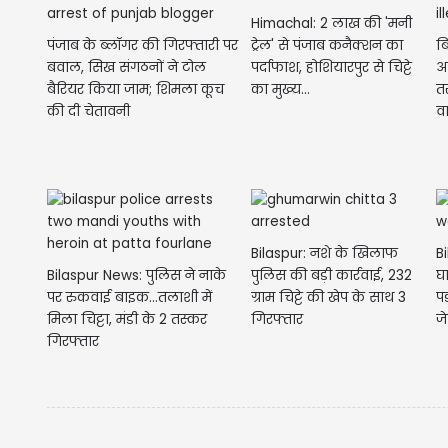
Himachal: 2 लाख की 'मनी
पंजाब के ब्लॉगर की गिरफ्तारी पर
ट्रेल' से पंजाब कनैक्शन का
बि
बवाल, सिख संगठनों ने टोल
पर्दाफाश, होशियारपुर से चिट्टे
अ
बैरियर किया जाम; शिमला कूच
का मुख्य...
त
की दी चेतावनी
व
Bilaspur: नशे के ​खिलाफ
Bi
‌Bilaspur News: पुलिस ने नाके
पुलिस की बड़ी कार्रवाई, 232
घ
पर रुकवाई बाइक...तलाशी में
ग्राम चिट्टे की खेप के साथ 3
पड
मिला चिट्टा, मंडी के 2 तस्कर
गिरफ्तार
ज
गिरफ्तार