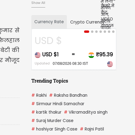
Show All
Currency Rate
Crypto Currency
कुमार से
CAD $
। फिलहाल
 बेटी की
₹95.39
CAD $1
₹68.0
=
=
र मौजूद
Updated
/2026 08:30 IST
07/08/2026 08:30 IST
Trending Topics
#
Rakhi
#
Raksha Bandhan
#
Sirmaur Hindi Samachar
#
kartik thakur
#
Vikramaditya singh
#
Suraj Murder Case
#
hoshiyar Singh Case
#
Rajni Patil