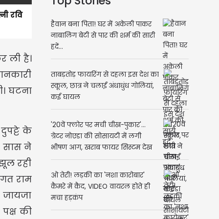
Top Stories
्नी रवि
हैवान बना पिता! घर में अकेली पाकर
नाबालिग बेटी से पार की शर्म की सारी
हदें...
र ली है।
 जानकारी
ताबड़तोड़ फायरिंग से दहला इस देश का
स्कूल, छात्र ने चलाईं अंधाधुंध गोलियां,
थी। घटना
कई घायल
'20वें फ्लोर पर मची चीख-पुकार'...
पट्टे के
ग्रेटर नोएडा की सोसायटी में लगी
र सास ने
भीषण आग, खराब फायर सिस्टम देख
बिल्डर पर भड़के लोग
झूल रही
ओ तेरी! लड़की का 'नशा कारोबार'
जगत राम
कैमरे में कैद, VIDEO वायरल होते ही
ा जायजा
मचा हड़कंप
पक्ष की