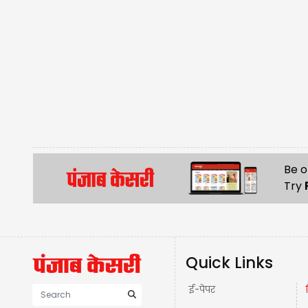
Be o
Try
Quick Links
ई-पेपर