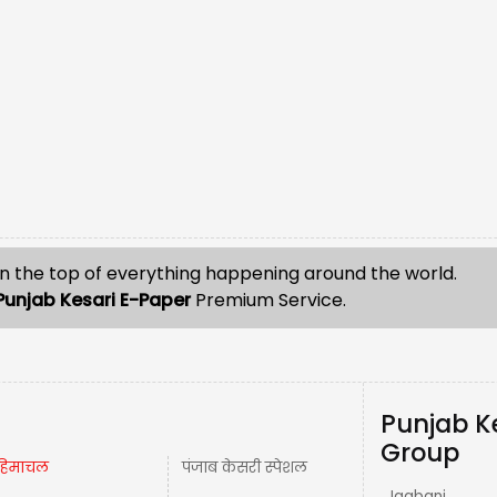
n the top of everything happening around the world.
Punjab Kesari E-Paper
Premium Service.
Punjab K
Group
हिमाचल
पंजाब केसरी स्पेशल
Jagbani