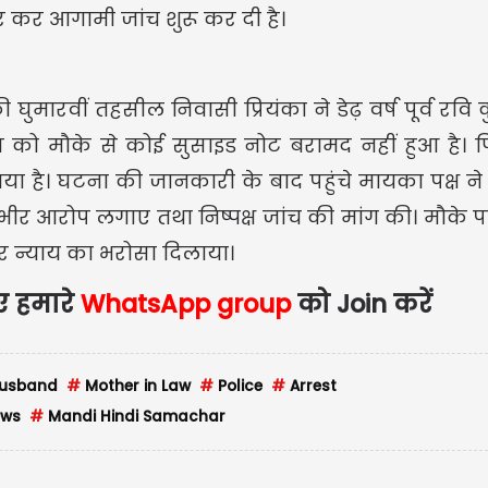
कर आगामी जांच शुरू कर दी है।
ुमारवीं तहसील निवासी प्रियंका ने डेढ़ वर्ष पूर्व रवि 
USD $
पुलिस को मौके से कोई सुसाइड नोट बरामद नहीं हुआ है
गया है। घटना की जानकारी के बाद पहुंचे मायका पक्ष ने
USD $1
ीर आरोप लगाए तथा निष्पक्ष जांच की मांग की। मौके प
Updated
07/08
और न्याय का भरोसा दिलाया।
िए हमारे
WhatsApp group
को Join करें
usband
#
Mother in Law
#
Police
#
Arrest
ews
#
Mandi Hindi Samachar