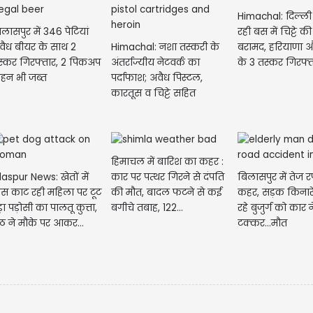
Himachal: दिल्ली 
लासपुर में 346 पेटियां
रही बस में चिट्टे क
वैध बीयर के साथ 2
Himachal: नशा तस्करी के
बरामद, हरियाणा औ
स्कर गिरफ्तार, 2 पिकअप
अंतर्राज्यीय नेटवर्क का
के 3 तस्कर गिरफ्
ाहन भी जब्त
पर्दाफाश; अवैध पिस्टल,
कारतूस व चिट्टे सहित
अमृतसर...
हिमाचल में बारिश का कहर :
laspur News: खेतों में
बिलासपुर में तेज र
कार पर पत्थर गिरने से दंपति
ास काट रही महिला पर टूट
कहर, सड़क किनारे
की मौत, बादल फटने से कई
़ा पड़ोसी का पालतू कुत्ता,
रहे बुजुर्ग को कार 
बगीचे तबाह, 122...
ेठ ने मौके पर आकर...
टक्कर...मौत