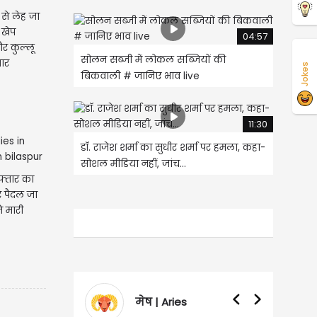
से लेह जा
ी खेप
04:57
र कुल्लू
सोलन सब्जी में लोकल सब्जियों की
तार
Jokes
बिकवाली # जानिए भाव live
11:30
डॉ. राजेश शर्मा का सुधीर शर्मा पर हमला, कहा-
सोशल मीडिया नहीं, जांच...
फ्तार का
 पैदल जा
ने मारी
मेष | Aries
वृषभ | Taurus