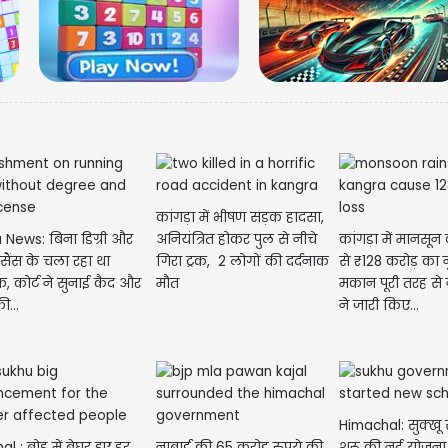
कांगड़ा में भीषण सड़क हादसा,
 News: बिना डिग्री और
अनियंत्रित होकर पुल से नीचे
कांगड़ा में मानसून
इसैंस के चला रहा था
गिरा ट्रक, 2 लोगों की दर्दनाक
से ₹128 करोड़ का 
, कोर्ट ने सुनाई कैद और
मौत
मकान पूरी तरह से 
की...
ने जारी किए...
Himachal: सुक्खू
l : बोह में बेघर हुए हर
नाबार्ड की 65 करोड़ रुपये की
शुरू की नई योजना,