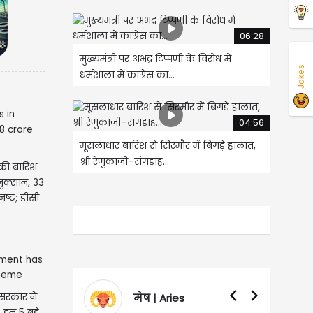
06:28
मुख्यमंत्री पर अभद्र टिप्पणी के विरोध में
Jokes
धर्मशाला में कांग्रेस का...
04:56
मूसलाधार बारिश से सिरमौर में बिगड़े हालात,
श्री रेणुकाजी–संगड़ाह...
 की बारिश
नुक्सान, 33
नष्ट; डीसी
 सरकार ने
मेष | Aries
वृषभ | Taurus
 इन 5 बड़े