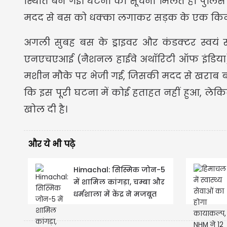
स्थिति बन गई। घटना की सूचना मिलते ही पुलिस 
मदद से बस को धक्का लगाकर सड़क के एक किन
अगली सुबह बस के ड्राइवर और कंडक्टर स्वयं
एनएचएआई (नैशनल हाईवे अथॉरिटी ऑफ इंडिया) स
मशीन मौके पर भेजी गई, जिसकी मदद से खराब 
कि इस पूरी घटना में कोई हताहत नहीं हुआ, ले
खोल दी है।
और ये भी पढ़े
Himachal: सिस्मिक जोन-5
में शामिल कांगड़ा, चम्बा और
धर्मशाला में केंद्र ने मजबूत
किया भूकंप निगरानी...