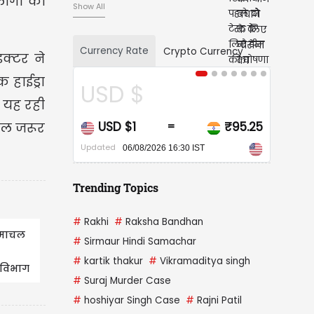
ोगों की
Show All
Currency Rate
Crypto Currency
क्टर ने
हाईड्रा
D $
CAD $
 यह रही
 $1
₹95.25
CAD $1
₹6
=
=
ोल जरूर
Updated
06/08/2026 16:30 IST
06/08/2026 16:30 IST
Trending Topics
#
Rakhi
#
Raksha Bandhan
िमाचल
#
Sirmaur Hindi Samachar
#
kartik thakur
#
Vikramaditya singh
म विभाग
#
Suraj Murder Case
श...
#
hoshiyar Singh Case
#
Rajni Patil