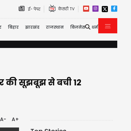
केसरी TV
ई- पेपर
र
बिहार
झारखंड
राजस्थान
बिज़नेस
धर्म
किसानों को सौगात: अब घर बैठे मिलेगी खेत के पानी की साइंटिफिक रिपोर्ट, प्
र की सूझबूझ से बची 12
A-
A+