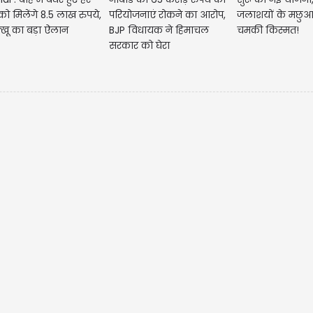
को मिलेंगे 8.5 लाख रुपये,
परियोजनाएं रोकने का आरोप,
जलाशयों के मछुआ
मेष 
खू का बड़ा ऐलान
BJP विधायक ने हिमाचल
चमकी किस्मत!
आपको
सरकार को घेरा
सके 