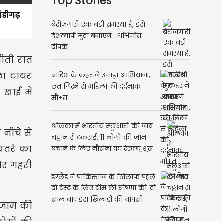
Top Stories
ंडीगढ़
बेरोजगारी एक बड़ी समस्या है, इसे
देशव्यापी मुद्दा बनाएंगे : अभिजीत
दीपके
बीती रात
ला टायर
बारिश के कहर ने उजाड़ा आशियाना,
छत गिरने से महिला की दर्दनाक
खाई में
मौ+त
श्रीलंका में भारतीय मछुआरों की नाव
 नीचे से
चट्टान से टकराई, 11 लोगों की जान
खतरे का
बचाने के लिए नौसेना का रेस्क्यू शुरू
 और गहरी
इंग्लैंड ने पाकिस्तान के खिलाफ पहले
दो टेस्ट के लिए टीम की घोषणा की, दो
साल बाद इस खिलाड़ी की वापसी
 जाम की