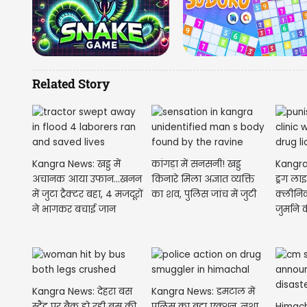
Related Story
Kangra News: खड्ड में
कांगड़ा में सनसनी! खड्ड
Kangra
अचानक आया उफान...खनन
किनारे मिला अज्ञात व्यक्ति
ड्रग ला
में जुटा ट्रैक्टर बहा, 4 मजदूरों
का शव, पुलिस जांच में जुटी
क्लीनिक
ने भागकर बचाई जान
जुर्माने 
Kangra News: देहरा बस
Kangra News: डमटाल में
स्टैंड पर बैक हो रही बस की
पुलिस का बड़ा एक्शन, नशा
Himacha