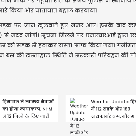
टीम मौके पर पहुंची। रात के समय पुलिस ने स्थानीय ल
ारे किया और यातायात बहाल करवाया।
 सड़क पर जाम खुलवाते हुए नजर आए। इसके बाद कंड
े मदद मांगी। सूचना मिलने पर एनएचएआई द्वारा एक 
US
बस को सड़क से हटाकर रास्ता साफ किया गया। गनीमत
USD
किन बस की खस्ताहाल स्थिति ने सरकारी परिवहन की प
Updated
हिमाचल में स्वास्थ्य सेवाओं
Weather Update: ह
का होगा कायाकल्प, NHM
में 112 सड़कें और 189
ने 12 जिलों के लिए जारी
ट्रांसफार्मर ठप्प, मौस
किया करोड़ों का बजट
ने जारी किया भारी बारि