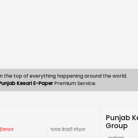
n the top of everything happening around the world.
Punjab Kesari E-Paper
Premium Service.
Punjab K
Group
हिमाचल
पंजाब केसरी स्पेशल
Jagbani