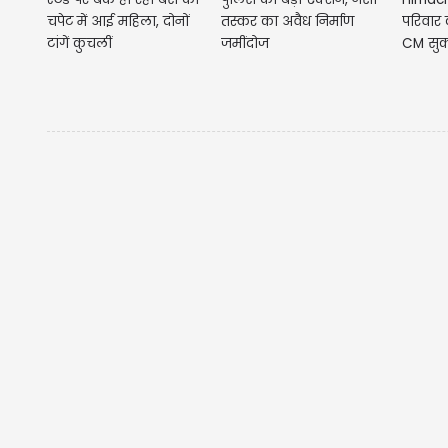
चपेट में आई महिला, दोनों
तस्कर का अवैध निर्माण
परिवार 
टांगें कुचलीं
जमींदोज
CM सुक्