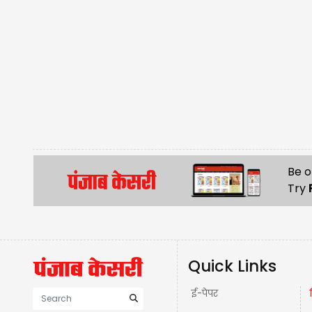
Be o
Try
Quick Links
ई-पेपर