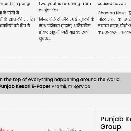
ा ने पांगी में
Chamba News: ट्रां
षों के साथ की समीक्षा
मिंजर मेले से लौट रहे 2 युवकों के
जोरदार धमाका...हाई
कारियों को दिए ये
साथ दर्दनाक हादसा, अनियंत्रित
मचाया कहर; टीवी-
होकर खड्ड में गिरी बाइक; एक
कई उपकरण जलकर.
युवक...
n the top of everything happening around the world.
Punjab Kesari E-Paper
Premium Service.
Punjab K
Group
हिमाचल
पंजाब केसरी स्पेशल