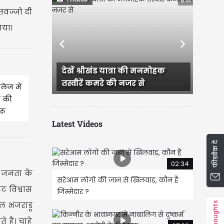
तवज्जो दी
ाया।
Previous
Next
खंड यात्रा की मनमोहक
अंतर्राष्ट्रीय कुल्लू दशहरा उत्सव के
कमरे की नजर से
रंग तस्वीरों के संग
ेज में
ि की
रू
Latest Videos
फीडबैक दें
02:34
े जनता के
सरेआम लोगों की जान से खिलवाड़, कौन है
ट विश्वास
जिम्मेदार ?
Thoughts
 भंजराडू
हैं। चाहे