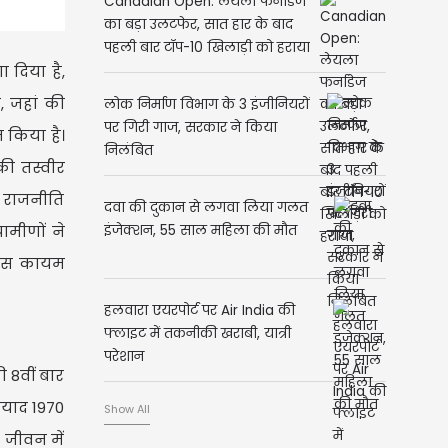
Canadian Open: लेयला फर्नाडेज
का बड़ा उलटफेर, सात हार के बाद
पहली बार टॉप-10 खिलाड़ी को हराया
ा दिया है,
, जहां की
लोक निर्माण विभाग के 3 इंजीनियरों
पर गिरी गाज, सरकार ने किया
 किया है।
निलंबित
की तस्वीर
ी राजनीति
दवा की दुकान से लगवा लिया गलत
ामीणों ने
इंजेक्शन, 55 साल महिला की मौत
िहास कायम
हलवारा एयरपोर्ट पर Air India की
फ्लाइट में तकनीकी खराबी, यात्री
परेशान
ी 8वीं बार
ियाद 1970
Show All
जीवन में