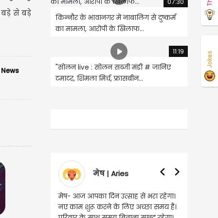
07:30
ड़े से बड़े
किन्नौर के भावानगर में नाबालिग से दुष्कर्म
का मामला, आरोपी के खिलाफ...
11:19
Jokes
"सोलन live : सोलन सब्जी मंडी # जानिए
 News
टमाटर, शिमला मिर्च, फ्रासबीन...
मेष | Aries
वृषभ | Taurus
आपका दिन उत्साह से भरा रहेगा।
वृष- आज का दिन इस राशि के जातकों के
शुरू करने के लिए अच्छा समय है।
लिए शुभ रहने वाला है। धन और नौकरी के
के साथ समय बिताना सुखद रहेगा।
मामलों में सफलता मिलेगी। मित्रों से