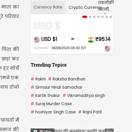
ी माता का
Currency Rate
Crypto Currency
रे परिवार
$
CAD $
₹95.14
CAD $1
₹68.
=
=
Updated
08/2026 08:30 IST
08/08/2026 08:30 IST
 पिता की
ट खड़ा कर
Trending Topics
हर मोर्चे
 सामने एक
#
Rakhi
#
Raksha Bandhan
जाय दोनों
#
Sirmaur Hindi Samachar
#
kartik thakur
#
Vikramaditya singh
#
Suraj Murder Case
#
hoshiyar Singh Case
#
Rajni Patil
ायतों में
 समाज की
Photos
1/10