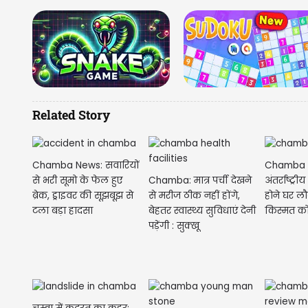
Related Story
Chamba News: सवारियों
Chamba C
Chamba: मात्र पर्ची देखने
से भरी सूमो के फेल हुए
अंतर्राष्ट्र
से मरीज ठीक नहीं होंगे,
ब्रेक, ड्राइवर की सूझबूझ से
होने घर लौट
बेहतर स्वास्थ्य सुविधाएं देनी
टला बड़ा हादसा
किस्मत को
पड़ेंगी : सुक्खू