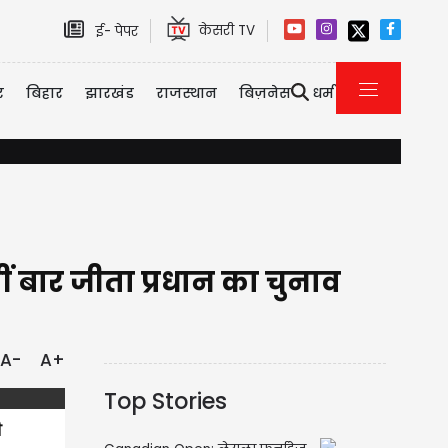
केसरी TV
ई- पेपर
र
बिहार
झारखंड
राजस्थान
बिज़नेस
धर्म
किसानों को सौगात: अब घर बैठे मिलेगी खेत के पानी की साइंटिफिक रिपोर्ट, प्र
 बार जीता प्रधान का चुनाव
A-
A+
Top Stories
ी