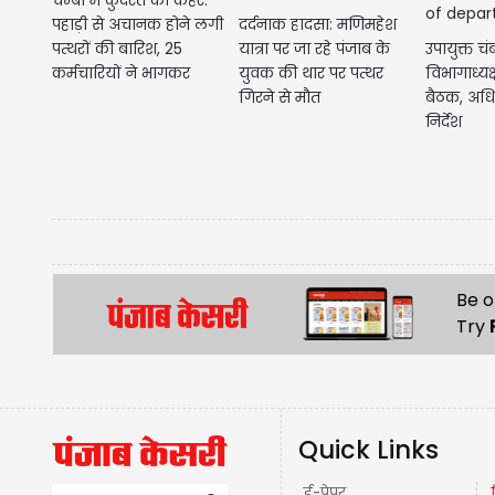
चम्बा में कुदरत का कहर:
दर्दनाक हादसा: मणिमहेश
पहाड़ी से अचानक होने लगी
यात्रा पर जा रहे पंजाब के
उपायुक्त चंब
पत्थरों की बारिश, 25
युवक की थार पर पत्थर
विभागाध्यक्
कर्मचारियों ने भागकर
गिरने से मौत
बैठक, अधि
बचाई जान
निर्देश
Be o
Try
Quick Links
ई-पेपर