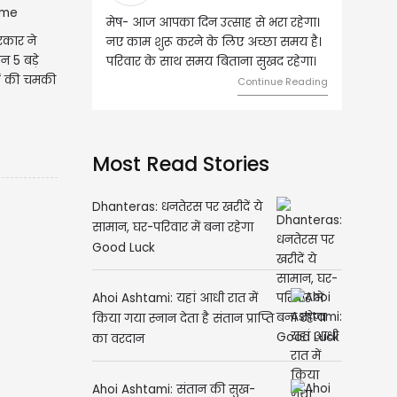
उत्साह से भरा रहेगा।
वृष- आज का दिन इस राशि के जातकों के
रकार ने
के लिए अच्छा समय है।
लिए शुभ रहने वाला है। धन और नौकरी के
न 5 बड़े
 बिताना सुखद रहेगा।
मामलों में सफलता मिलेगी। मित्रों से
ं की चमकी
मेलजोल बढ़ेगा। आर्थिक निवेश सोच-
Continue Reading
समझकर...
Continue Reading
Most Read Stories
Dhanteras: धनतेरस पर खरीदें ये
सामान, घर-परिवार में बना रहेगा
Good Luck
Ahoi Ashtami: यहां आधी रात में
किया गया स्नान देता है संतान प्राप्ति
का वरदान