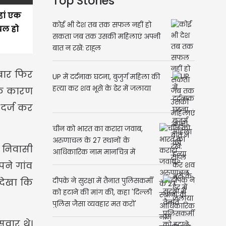
Top Stories
हां एक
कोई भी देश तब तक सफल नहीं हो
यल हो
सकता जब तक उसकी महिलाएं अपनी
बात न रखें: राहुल
 बार फिर
UP में दर्दनाक घटना, बुजुर्ग महिला की
हत्या कर शव भूसे के ढेर में जलाया
 के कारण
दर्ज कर
चीन को भारत का करारा जवाब,
अरुणाचल के 27 स्थानों के
 निवासी
आधिकारिक नाम मानचित्र में
शामिल
पने गांव
 देखा कि
दीपके ने सुरक्षा में तैनात पुलिसकर्मी
को हटाने की मांग की, कहा 'दिल्ली
पुलिस जैसा व्यवहार मत करो'
सवार थे।