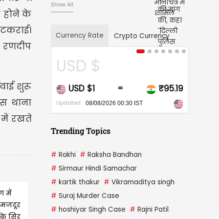
Show All
 होने के
ा टकराई।
Currency Rate
Crypto Currency
र रणदीप
CAD $
ाई शुरू
₹95.19
CAD $1
₹68.30
=
िस थाना
Updated
0 IST
08/08/2026 00:30 IST
में रखते
Trending Topics
#
Rakhi
#
Raksha Bandhan
#
Sirmaur Hindi Samachar
#
kartik thakur
#
Vikramaditya singh
 में
#
Suraj Murder Case
..मजदूर
#
hoshiyar Singh Case
#
Rajni Patil
 के सिर