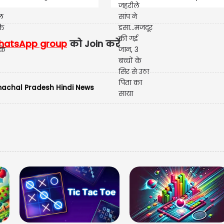
ट्रक ने कुचला...मौके पर
से उठा पिता का साय
मौत
hatsApp group
को Join करें
achal Pradesh Hindi News
देखें श्रीखंड यात्रा
तस्वीरें कमरे की नज