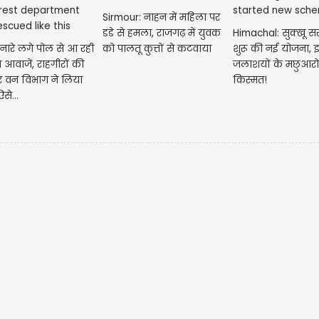
Sirmour: नाहन में महिला पर
मेष- आज आपका दिन 
Himachal: सुक्खू स
डंडे से हमला, राजगढ़ में युवक
नए काम शुरू करने 
नारे लगे पोल से आ रही
शुरू की नई योजना, इ
को पालतू कुत्तों से कटवाया
परिवार के साथ समय
 आवाजें, राहगीरों की
जलाशयों के मछुआरो
र वन विभाग ने लिया
किस्मत!
से...