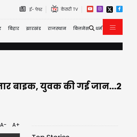
केसरी TV
ई- पेपर
र
बिहार
झारखंड
राजस्थान
बिज़नेस
धर्म
किसानों को सौगात: अब घर बैठे मिलेगी खेत के पानी की साइंटिफिक रिपोर्ट, प्रो
्तार बाइक, युवक की गई जान...2
A-
A+