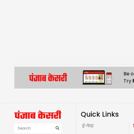
Be o
Try
Quick Links