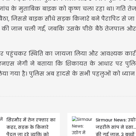
क जांच के मुताबिक बाइक को कृष्ण चला रहा था। गति तेज
बैठा, जिससे बाइक सीधे सड़क किनारे बने पैरापिट से ज
 की जान चली गई, जबकि उसके पीछे बैठे तेजपाल औ
USD $
र पहुंचकर स्थिति का जायजा लिया और आवश्यक कार्रव
USD $1
=
र एनएस नेगी ने बताया कि शिकायत के आधार पर पुल
Updated
08/08/2026 00:3
लिया गया है। पुलिस अब हादसे के सभी पहलुओं को ध्यान 
सिरमौर में तेज रफ्तार का
Sirmaur News: उद्योग
कहर, सड़क के किनारे
जहरीले सांप ने डसा.
पैदल जा रहे व्यक्ति को
की गई जान, 3 बच्चों