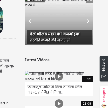
Previous
Next
ं श्रीखंड यात्रा की मनमोहक
अंतर्राष्ट्रीय कुल्लू दशहरा उत्
ीरें कमरे की नजर से
रंग तस्वीरों के संग
Latest Videos
े खुले
फीडबैक दें
की सूझबूझ
री
01:22
ज्वालामुखी मंदिर में मिला जहरीला रसेल
Thoughts
वाइपर, सर्प मित्र ने किया...
28:08