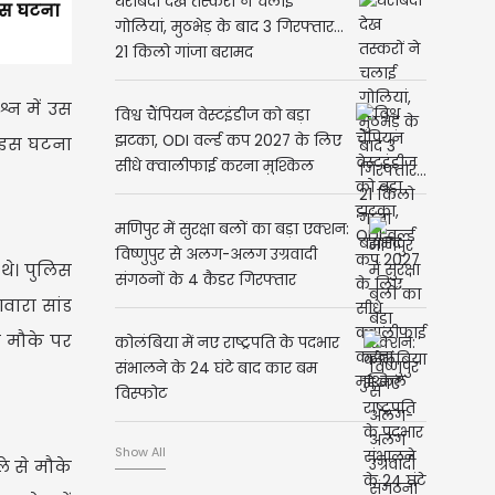
घेराबंदी देख तस्करों ने चलाई
इस घटना
गोलियां, मुठभेड़ के बाद 3 गिरफ्तार...
21 किलो गांजा बरामद
्न में उस
विश्व चैंपियन वेस्टइंडीज को बड़ा
झटका, ODI वर्ल्ड कप 2027 के लिए
 इस घटना
सीधे क्वालीफाई करना मुश्किल
मणिपुर में सुरक्षा बलों का बड़ा एक्शन:
विष्णुपुर से अलग-अलग उग्रवादी
थे। पुलिस
संगठनों के 4 कैडर गिरफ्तार
वारा सांड
े मौके पर
कोलंबिया में नए राष्ट्रपति के पदभार
संभालने के 24 घंटे बाद कार बम
विस्फोट
Show All
े से मौके