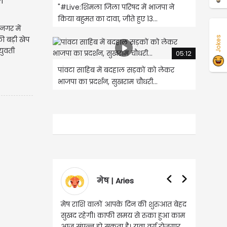
"#Live:शिमला जिला परिषद में भाजपा ने
किया बहुमत का दावा, जीते हुए 13...
नगर में
Jokes
की बड़ी खेप
युवती
05:12
पांवटा साहिब में बदहाल सड़कों को लेकर
भाजपा का प्रदर्शन, सुखराम चौधरी...
मेष | Aries
वृषभ | Taurus
ष राशि वालों आपके दिन की शुरुआत बेहद
वृष राशि वालों आज घर की सुख सुविध
खद रहेगी। काफी समय से रुका हुआ काम
संबंधी चीजों पर खर्च हो सकता है। आर्
 संपन्न हो सकता है। युवा वर्ग रोजगार
स्थिति बिगड़ सकती है। सोच समझक