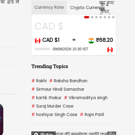
्षेत्र में
Currency Rate
Crypto Currency
D $
USD $
 $1
₹68.20
USD $1
₹
=
=
Updated
09/08/2026 10:30 IST
09/08/2026 10:30 IST
Trending Topics
#
Rakhi
#
Raksha Bandhan
#
Sirmaur Hindi Samachar
#
kartik thakur
#
Vikramaditya singh
#
Suraj Murder Case
#
hoshiyar Singh Case
#
Rajni Patil
Photos
1/10