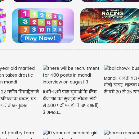
देखे
तस्व
Mandi: चलती बस क
दोनों टायर, चालक 
ें 22 वर्षीय विवाहिता ने
10वीं-12वीं पास युवाओं के लिए
से बचे 20 से 25 यात्
ा खौफनाक कदम, घर
रोजगार का सुनहरा मौका! मंडी
च गई चीख-पुकार
में 400 पदों पर होगी बंपर भर्ती,
3 अगस्त...