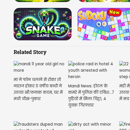
Related Story
मां ने फोन चलाने से रोका तो
नाराज होकर 11 वर्षीय बच्ची ने
Mandi News: होटल के
मंडी म
उठाया खौ.फनाक कदम, घर में
कमरे में पुलिस की दबिश...7
उठाय
मची चीख-पुकार
पुड़ियाें में मिला चिट्टा, 4
में म
युवक गिरफ्तार