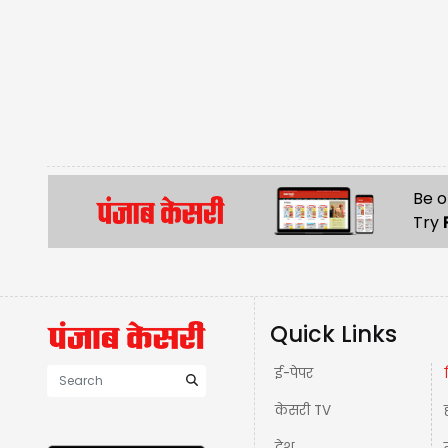
Be o
Try
Quick Links
ई-पेपर
केसरी TV
देश