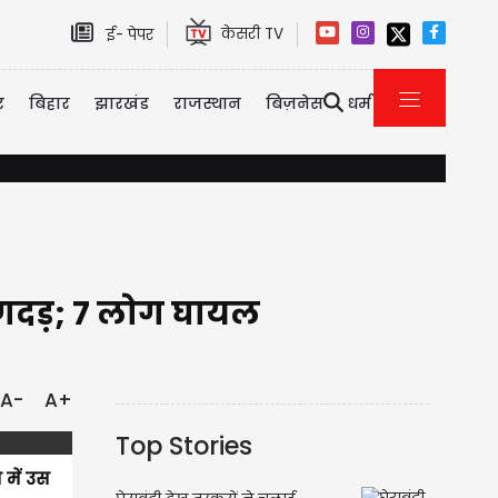
केसरी TV
ई- पेपर
र
बिहार
झारखंड
राजस्थान
बिज़नेस
धर्म
किसानों को सौगात: अब घर बैठे मिलेगी खेत के पानी की साइंटिफिक रिपोर्ट, प्
भगदड़; 7 लोग घायल
A-
A+
Top Stories
 में उस