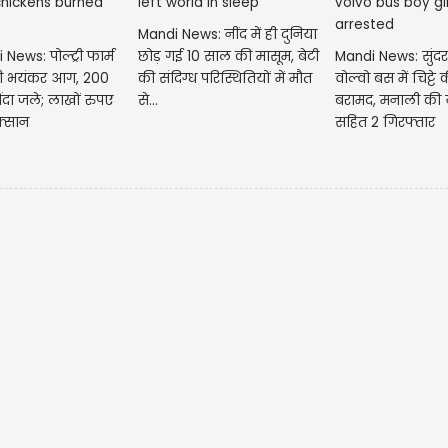
Mandi News: नींद में ही दुनिया
News: पोल्ट्री फार्म
छोड़ गई 10 साल की मासूम, बेटी
Mandi News: सुंदर
गी भयंकर आग, 200
की संदिग्ध परिस्थितियों में मौत
वोल्वो बस में चिट्टे 
 जिंदा जले; लाखों रुपए
से...
बरामद, मनाली की 
क्सान
सहित 2 गिरफ्तार
मे
सु
आज