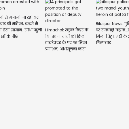
्ली से मनाली जा रही बस
सवार थी महिला, कब्जे से
‌Bilaspur News: पु
 ऐसा सामान...सीधा पहुंची
Himachal: स्कूल कैडर के
पर रुकवाई बाइक...त
खों के पीछे
14 प्रधानाचार्यों को डिप्टी
मिला चिट्टा, मंडी के
डायरैक्टर के पद पर मिला
गिरफ्तार
प्रमोशन, अधिसूचना जारी
मेष 
आपको
सके 