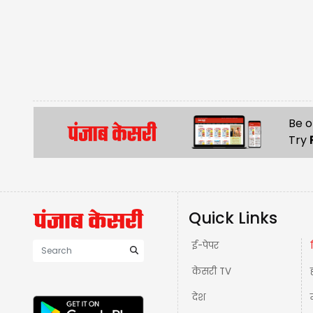
Be o
Try
Quick Links
ई-पेपर
केसरी TV
देश