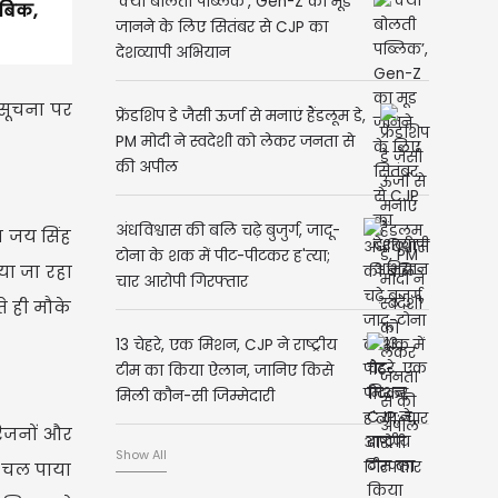
‘क्या बोलती पब्लिक’, Gen-Z का मूड
ाबिक,
जानने के लिए सितंबर से CJP का
देशव्यापी अभियान
 सूचना पर
फ्रेंडशिप डे जैसी ऊर्जा से मनाएं हैंडलूम डे,
PM मोदी ने स्वदेशी को लेकर जनता से
की अपील
अंधविश्वास की बलि चढ़े बुजुर्ग, जादू-
य जय सिंह
टोना के शक में पीट-पीटकर ह'त्या;
या जा रहा
चार आरोपी गिरफ्तार
े ही मौके
13 चेहरे, एक मिशन, CJP ने राष्ट्रीय
टीम का किया ऐलान, जानिए किसे
मिली कौन-सी जिम्मेदारी
रिजनों और
Show All
ं चल पाया