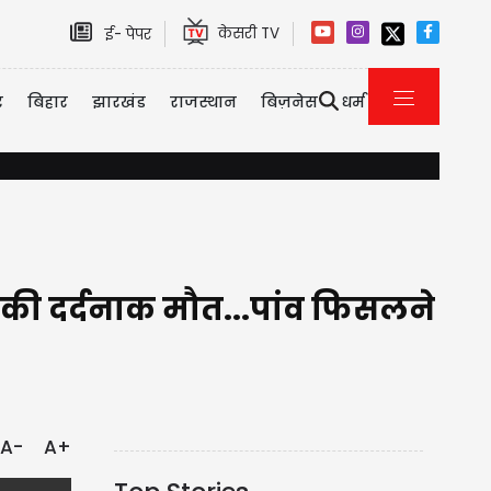
केसरी TV
ई- पेपर
र
बिहार
झारखंड
राजस्थान
बिज़नेस
धर्म
किसानों को सौगात: अब घर बैठे मिलेगी खेत के पानी की साइंटिफिक रिपोर्ट, प्
षक की दर्दनाक मौत...पांव फिसलने
A-
A+