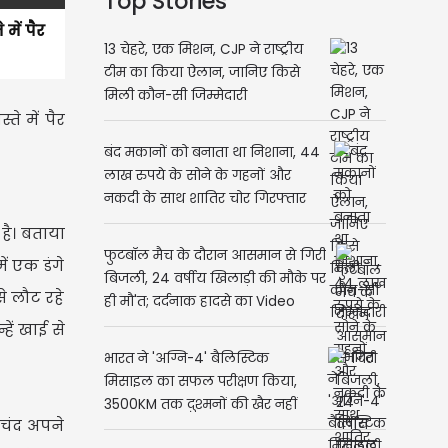
Top Stories
में पैर
13 चेहरे, एक मिशन, CJP ने राष्ट्रीय
टीम का किया ऐलान, जानिए किसे
मिली कौन-सी जिम्मेदारी
े में पैर
बंद मकानों को बनाता था निशाना, 44
लाख रुपये के सोने के गहनों और
नकदी के साथ शातिर चोर गिरफ्तार
 है। बताया
फुटबॉल मैच के दौरान आसमान से गिरी
ें एक डंगे
बिजली, 24 वर्षीय खिलाड़ी की मौके पर
े लौट रहे
ही मौ'त; दर्दनाक हादसे का Video
वायरल
हें खाई से
भारत ने 'अग्नि-4' बैलिस्टिक
मिसाइल का सफल परीक्षण किया,
3500KM तक दुश्मनों की खैर नहीं
 चंद अपने