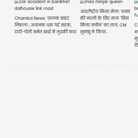
अंतर्राष्ट्रीय मिंजर मेला: चम्बा
Chamba News: चालक बाहर
की नंदनी के सिर सजा 'मिस
निकला...अचानक धंस गई सड़क,
C
मिंजर क्वीन' का ताज, CM
दादी-पोती समेत खाई में लुढ़की कार
भ
सुक्खू ने किया...
मु
द