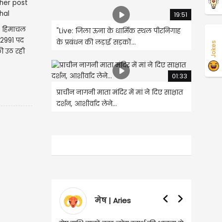
19:51
ा! हिमाचल
"Live: जिला ऊना के धार्मिक स्थल पीरनिगाह
े 2991 पद
के प्रबंधन की लड़ाई सड़कों...
Jokes
की उठ रही
01:33
प्राचीन नागनी माता मंदिर में मां ने दिए साक्षात
दर्शन, आशीर्वाद लेने...
मेष | Aries
वृषभ | Taurus