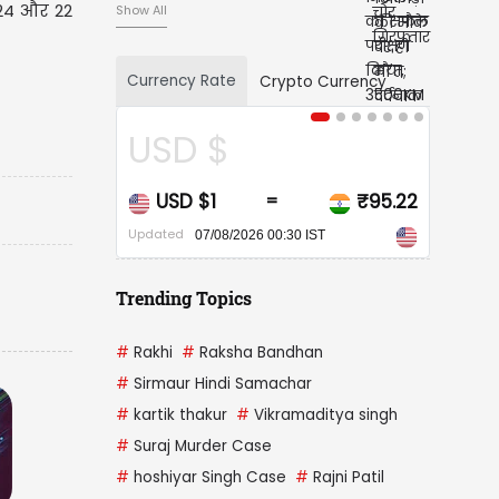
(24 और 22
Show All
Currency Rate
Crypto Currency
D $
CAD $
D $1
₹95.22
CAD $1
=
=
ed
Updated
07/08/2026 00:30 IST
07/08/2026 00:30 IST
Trending Topics
#
Rakhi
#
Raksha Bandhan
#
Sirmaur Hindi Samachar
#
kartik thakur
#
Vikramaditya singh
#
Suraj Murder Case
#
hoshiyar Singh Case
#
Rajni Patil