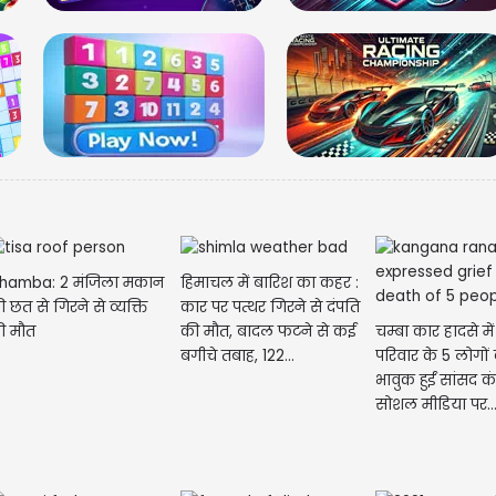
देखे
तस्व
hamba: 2 मंजिला मकान
हिमाचल में बारिश का कहर :
 छत से गिरने से व्यक्ति
कार पर पत्थर गिरने से दंपति
चम्बा कार हादसे मे
ी मौत
की मौत, बादल फटने से कई
परिवार के 5 लोगों
बगीचे तबाह, 122...
भावुक हुईं सांसद 
सोशल मीडिया पर..