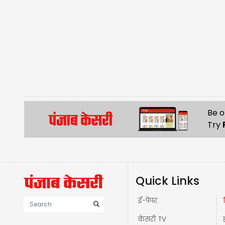
Be o
Try
Quick Links
ई-पेपर
केसरी TV