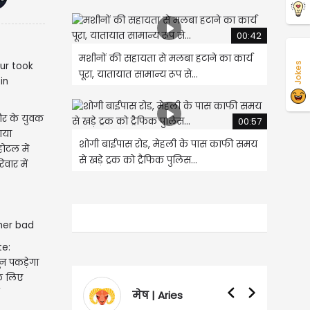
00:42
मशीनों की सहायता से मलबा हटाने का कार्य
Jokes
पूरा, यातायात सामान्य रूप से...
ौर के युवक
00:57
ाया
शोगी बाईपास रोड, मेहली के पास काफी समय
टल में
से खड़े ट्रक को ट्रैफिक पुलिस...
वार में
e:
न पकड़ेगा
के लिए
मेष | Aries
वृषभ | Taurus