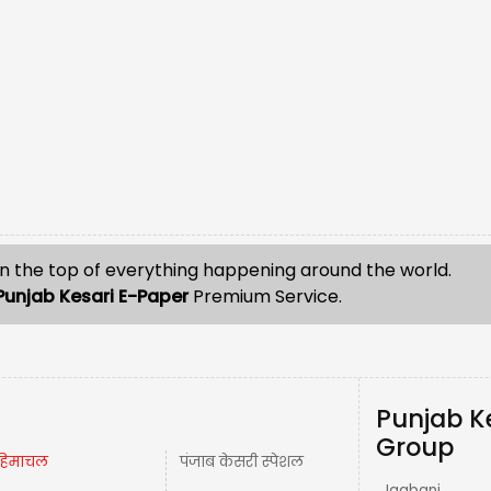
n the top of everything happening around the world.
Punjab Kesari E-Paper
Premium Service.
Punjab K
Group
हिमाचल
पंजाब केसरी स्पेशल
Jagbani