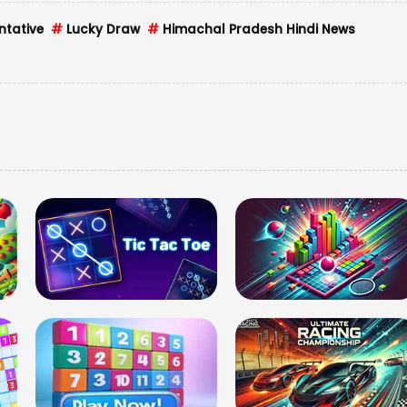
ntative
#
Lucky Draw
#
Himachal Pradesh Hindi News
देखे
तस्व