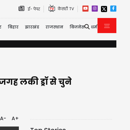
केसरी TV
ई- पेपर
र
बिहार
झारखंड
राजस्थान
बिज़नेस
धर्म
किसानों को सौगात: अब घर बैठे मिलेगी खेत के पानी की साइंटिफिक रिपोर्ट, प्र
ह लकी ड्रॉ से चुने
A-
A+