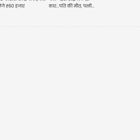
ेंगे ₹60 हजार
कार...पति की मौत, पत्नी...
मे
आप
सक