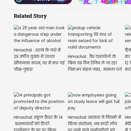
Related Story
Himachal : शराब के नशे में
हिम
29 वर्षीय युवक ने उठाया
Himachal : वैध दस्तावेजों के
का 
खौफनाक कदम, घर में मच गई
बिना 119 टिन रेजिन ले जा रहा
12 
चीख-पुकार
पिकअप वाहन जब्त, मामला दर्ज
करो
Himachal: स्कूल कैडर के 14
Himachal: सरकार ने नियमों में
Him
प्रधानाचार्यों को डिप्टी
किया संशोधन, अब स्टडी लीव
मे
डायरैक्टर के पद पर मिला
पर जाने वाले कर्मचारियों को
में