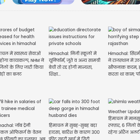
ाचल में स्वास्थ्य सेवाओं
Himachal: निजी स्कूलों में
Himachal: सिरम
होगा कायाकल्प, NHM ने
यूनिफॉर्म, जूते व अन्य सामग्री
ने राजस्थान में उठ
जिलों के लिए जारी किया
बेची तो रद्द होगी मान्यता,
खौफनाक कदम, हो
ड़ों का बजट
शिक्षा...
करता था काम; परि
पसरा...
Weather Updat
हिमाचल में मानसू
achal: जॉब ट्रेनी
हिमाचल में सुबह-सुबह बड़ा
रफ्तार, 6 जिलों 
डिकल ऑफिसर्ज के वेतन
हादसा, बारिश के कारण 300
रहेगा ऑरैंज अलर्ट
 78 फीसदी का इजाफा, अब
फीट गहरी खाई में गिरी