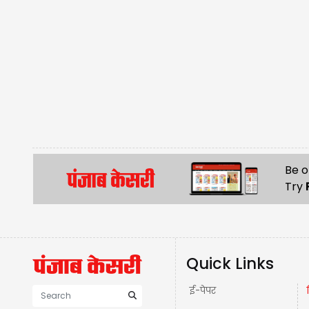
Be o
Try
Quick Links
ई-पेपर