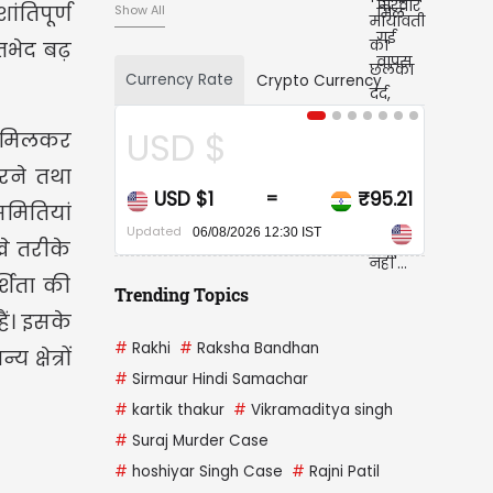
ंतिपूर्ण
Show All
तभेद बढ़
Currency Rate
Crypto Currency
D $
CAD $
े मिलकर
रने तथा
D $1
₹95.21
CAD $1
=
=
मितियां
ed
Updated
06/08/2026 12:30 IST
06/08/2026 12:30 IST
े तरीके
्शिता की
Trending Topics
ैं। इसके
#
Rakhi
#
Raksha Bandhan
्षेत्रों
#
Sirmaur Hindi Samachar
#
kartik thakur
#
Vikramaditya singh
#
Suraj Murder Case
#
hoshiyar Singh Case
#
Rajni Patil