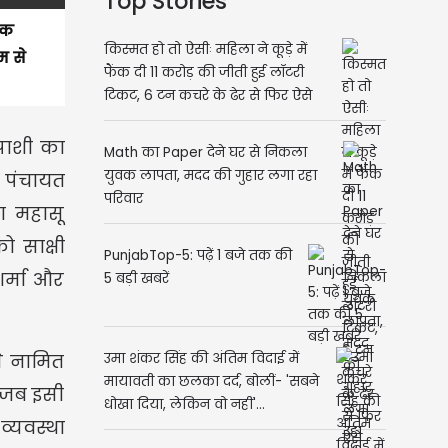
Top Stories
एक
किस्मत हो तो ऐसीः महिला ने कूड़े में
म से
फैंक दी 11 करोड़ की जीती हुई लॉटरी
टिकट, 6 टन कचरे के ढेर से फिर ऐसे
मिल गई वापस
 पाशी का
Math का Paper देने घर से निकला
युवक लापता, मदद की गुहार लगा रहा
 पंचायत
परिवार
या महासू
ो साक्षी
PunjabTop-5: पढ़ें 1 बजे तक की
र्मा और
5 बड़ी खबरें
से नामित
उमा शंकर सिंह की अंतिम विदाई में
मायावती का छलका दर्द, बोलीं- 'सबने
ै जब इसी
धोखा दिया, लेकिन वो नहीं'...
व्यवस्था